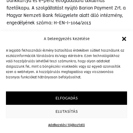
bankkártya és e-pénz elfogadására alkalmas
fizetőkapu. A szolgáltatást nyújtó Barion Payment Zrt. a
Magyar Nemzeti Bank felügyelete alatt álló intézmény,
engedélyének száma: H-EN-I-1064/2013
A beleegyezés kezelése
A legjobb felhasználói élmény biztosítása érdekében sütiket használunk az
KAPCSOLAT
ÁSZF
eszközinformációk tárolására és/vagy elérésére. Ezen technológiákhoz
INSTAGRAM
ADATKEZELÉS
való hozzájárulás lehetővé teszi számunkra, hogy olyan adatokat
FACEBOOK
SZÁLLÍTÁS
dolgozzunk fel, mint a böngészési viselkedés vagy az egyedi azonosítók
FIZETÉS
ezen a webhelyen. A hozzájárulás megtagadása vagy visszavonása
ELÁLLÁSI
bizonyos funkciókat hátrányosan befolyásolhat.
KÉRELEM
ELFOGADÁS
ELUTASÍTÁS
Adatkezelési tájékoztató